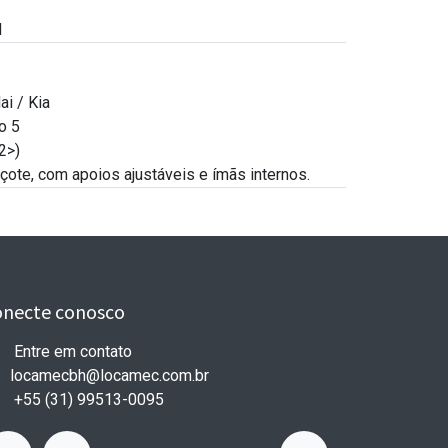
H
ai / Kia
o 5
2>)
çote, com apoios ajustáveis e ímãs internos.
onecte conosco
Entre em contato
locamecbh@locamec.com
.br
+55 (31) 99513-0095