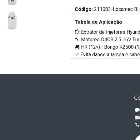
Código:
211003-Locamec B
Tabela de Aplicação
💥 Extrator de Injetores Hyund
🔧 Motores D4CB 2.5 16V Eur
🚚 HR (12>) | Bongo K2500 (1
✅ Evita danos à tampa e cabe
C