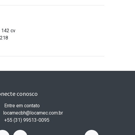
 142 cv
2218
onecte conosco
Entre em contato
locamecbh@locamec.com
.br
+55 (31) 99513-0095