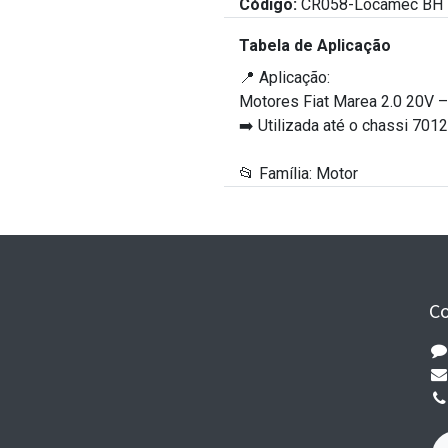
Código:
CR058-Locamec BH
Tabela de Aplicação
📍 Aplicação:
Motores Fiat Marea 2.0 20V –
➡️ Utilizada até o chassi 701
📂 Família: Motor
C