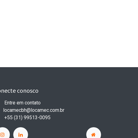
onecte conosco
Entre em contato
locamecbh@locamec.com
.br
+55 (31) 99513-0095